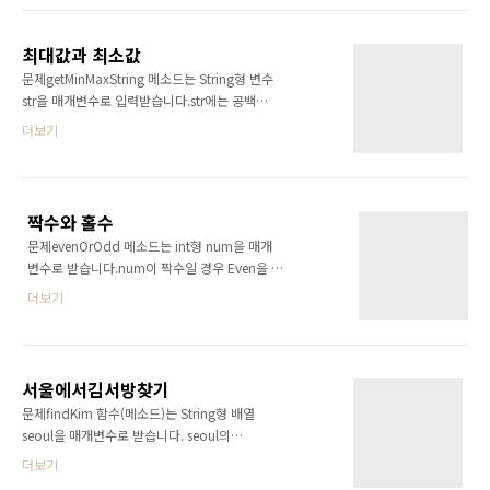
array가 {5, 9, 7, 10}이고 divisor가 5이면 {5,
10}을 리턴해야 합니다. 문제풀이import
최대값과 최소값
java.util.Arrays;class Divisible {public int[]
문제getMinMaxString 메소드는 String형 변수
divisible(int[] array, int divisor) {//ret에
str을 매개변수로 입력받습니다.str에는 공백으
array에 포함된 정수중, divisor로 나누어 떨어
로 구분된 숫자들이 저장되어 있습니다.str에 나
더보기
지는 숫자를 순서대로 넣으세요.return
타나는 숫자 중 최소값과 최대값을 찾아 이를 (최
Arrays.stream(array).filter(rest -> r..
소값) (최대값)형태의 String을 반환하는 메소드
를 완성하세요.예를들어 str이 1 2 3 4라면 1 4
를 리턴하고, -1 -2 -3 -4라면 -4 -1을 리턴하면
짝수와 홀수
됩니다. 문제풀이public class
문제evenOrOdd 메소드는 int형 num을 매개
GetMinMaxString { public String
변수로 받습니다.num이 짝수일 경우 Even을 반
getMinMaxString(String str) { String[]
환하고 홀수인 경우 Odd를 반환하도록
numbers = str.split(" "); int min = 0; int
더보기
evenOrOdd에 코드를 작성해 보세요.num은 0
max = 0; int number = 0; min = max =
이상의 정수이며, num이 음수인 경우는 없습니
Integer.parseInt..
다 문제 풀이public class EvenOrOdd {
String evenOrOdd(int num) { String result =
서울에서김서방찾기
""; if(num%2 > 0) result = "Odd"; else
문제findKim 함수(메소드)는 String형 배열
result = "Even"; return result; } public static
seoul을 매개변수로 받습니다. seoul의
void main(String[] args) { String str = "1 2 3
element중 Kim의 위치 x를 찾아, 김서방은 x에
더보기
4"; EvenOrOdd evenOrOdd = new
있다는 String을 반환하세요.seoul에 Kim은 오
EvenOrOdd(); //아래는 테스트로 ..