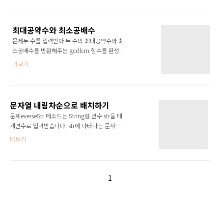
직 한 번만 나타나며 잘못된 값이 입력되는 경우
는 없습니다. 문제풀이import
java.util.Arrays;public class FindKim
최대공약수와 최소공배수
{public String findKim(String[] seoul){//x에
문제두 수를 입력받아 두 수의 최대공약수와 최
김서방의 위치를 저장하세요.int x =
소공배수를 반환해주는 gcdlcm 함수를 완성해
Arrays.asList(seoul).indexOf("Kim");return
보세요. 배열의 맨 앞에 최대공약수, 그 다음 최
"김서방은 "+ x + "에 있다";}// 실행을 위한 테
더보기
소공배수를 넣어 반환하면 됩니다. 예를 들어
스트코드입니다.public static void
gcdlcm(3,12) 가 입력되면, [3, 12]를 반환해주
main(String[] args) {FindKi..
면 됩니다. 최소공배수 : n1 * n2 / 최대공약수
최대공약수 : 유클리드 호제법 유클리드 호제법
문자열 내림차순으로 배치하기
유클리드 호제법(Euclidean algorithm)은 2개
문제everseStr 메소드는 String형 변수 str을 매
의 자연수의 최대공약수를 구하는 알고리즘 중
개변수로 입력받습니다. str에 나타나는 문자를
하나이다.호제법이란, 두 수가 서로 상대방 수를
큰것부터 작은 순으로 정렬해 새로운 String을
더보기
나누어 결국 원하는 수를 얻는 알고리즘을 말한
리턴해주세요. str는 영문 대소문자로만 구성되
다. 풀이import java.util.Arrays;class
어 있으며, 대문자는 소문자보다 작은 것으로 간
TryHelloWorld { public int[] gcdlcm(int a,
주합니다. 예를들어 str이 Zbcdefg면 gfedcbZ
int b) { int[] a..
을 리턴하면 됩니다. 풀이import
1
java.util.Arrays;public class ReverseStr
{public String reverseStr(String str){char[]
sol = str.toCharArray(); Arrays.sort(sol);
return new StringBuilder(new