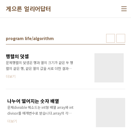
본문 바로가기
게으른 얼리어답터
program life/algorithm
행렬의 덧셈
문제행렬의 덧셈은 행과 열의 크기가 같은 두 행
렬의 같은 행, 같은 열의 값을 서로 더한 결과가
됩니다. 2개의 행렬을 입력받는 sumMatrix 함
더보기
수를 완성하여 행렬 덧셈의 결과를 반환해 주세
요. 예를 들어 2x2 행렬인 A = ((1, 2), (2, 3)), B
= ((3, 4), (5, 6)) 가 주어지면, 같은 2x2 행렬인
((4, 6), (7, 9))를 반환하면 됩니다.(어떠한 행렬
나누어 떨어지는 숫자 배열
에도 대응하는 함수를 완성해주세요.) 문제풀이
문제divisible 메소드는 int형 배열 array와 int
class SumMatrix {int[][] sumMatrix(int[][] A,
divisor를 매개변수로 받습니다.array의 각
int[][] B) {int[][] answer = new int[A.length]
element 중 divisor로 나누어 떨어지는 값만 포
[A[0].length]; for(int i = 0; i
더보기
함하는 새로운 배열을 만들어서 반환하도록
divisible에 코드를 작성해 보세요. 예를들어