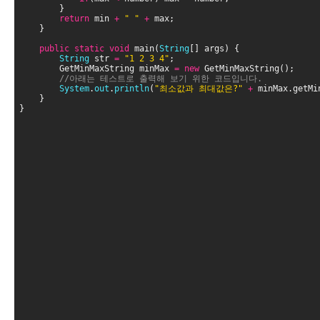
        }
return
 min 
+
" "
+
 max;
    }
public
static
void
 main(
String
[] args) {
String
 str 
=
"1 2 3 4"
;
        GetMinMaxString minMax 
=
new
 GetMinMaxString();
//아래는 테스트로 출력해 보기 위한 코드입니다.
System
.
out
.
println
(
"최소값과 최대값은?"
+
 minMax.getMi
    }
}