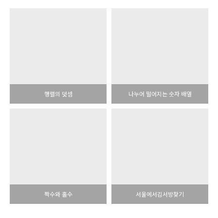
행렬의 덧셈
나누어 떨어지는 숫자 배열
짝수와 홀수
서울에서김서방찾기