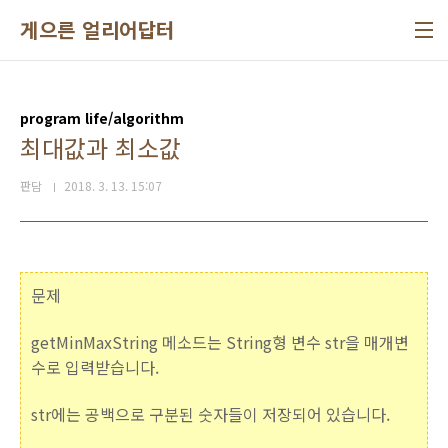
본문 바로가기
게으른 얼리어답터
program life/algorithm
최대값과 최소값
판담
2018. 3. 13. 15:07
문제
getMinMaxString 메소드는 String형 변수 str을 매개변
수로 입력받습니다.
str에는 공백으로 구분된 숫자들이 저장되어 있습니다.