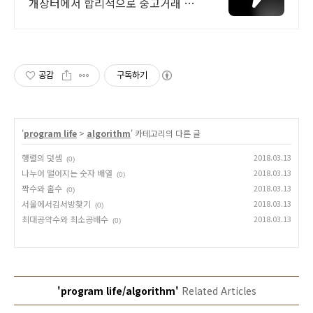
개장터에서 합리적으로 중고거래 하
세요 전국 각지에서 올라오는 전국구
최다 상품 매일 10만 개 이상의 신규
상품 업로드
공감
구독하기
'
program life
>
algorithm
' 카테고리의 다른 글
행렬의 덧셈
2018.03.13
(0)
나누어 떨어지는 숫자 배열
2018.03.13
(0)
짝수와 홀수
2018.03.13
(0)
서울에서김서방찾기
2018.03.13
(0)
최대공약수와 최소공배수
2018.03.13
(0)
'program life/algorithm'
Related Articles