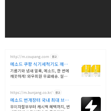
http://m.coupang.com
광고
메소드 쿠팡 식기세척기도 깨끗
하게
기름기와 냄새 얼룩, 메소드, 한 번에
깨끗하게! 와우회원 무료배송. 설거지
후 끈적임 없는 상쾌함, 로켓배송으로
다음날 바로 경험하세요.
https://m.bunjang.co.kr/
광고
메소드 번개장터 국내 최대 브랜
드 중고거래
무이자할부부터 캐시백 혜택까지, 번