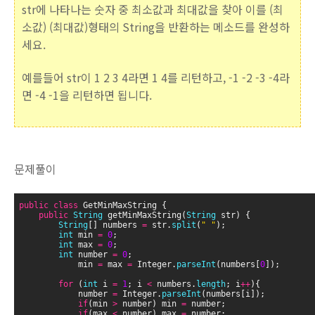
str에 나타나는 숫자 중 최소값과 최대값을 찾아 이를 (최
소값) (최대값)형태의 String을 반환하는 메소드를 완성하
세요.
예를들어 str이 1 2 3 4라면 1 4를 리턴하고, -1 -2 -3 -4라
면 -4 -1을 리턴하면 됩니다.
문제풀이
public
class
 GetMinMaxString {
public
String
 getMinMaxString(
String
 str) {
String
[] numbers 
=
 str.
split
(
" "
);
int
 min 
=
0
;
int
 max 
=
0
;
int
 number 
=
0
;
    		min 
=
 max 
=
 Integer.
parseInt
(numbers[
0
]);
for
 (
int
 i 
=
1
; i 
<
 numbers.
length
; i
+
+
){
          	number 
=
 Integer.
parseInt
(numbers[i]);
if
(min 
>
 number) min 
=
 number;
if
(max 
<
 number) max 
=
 number;