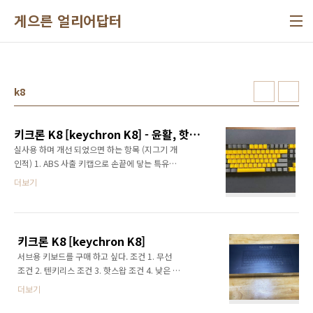
본문 바로가기
게으른 얼리어답터
k8
키크론 K8 [keychron K8] - 윤활, 핫스왑, 키캡 변경
실사용 하며 개선 되었으면 하는 항목 (지그기 개
인적) 1. ABS 사출 키캡으로 손끝에 닿는 특유의
꺼끌거림 2. 소음 3. 키압이 조금 더 낮길 바람 4.
더보기
키감 #준비물 1. PBT 키캡 2. 윤활제 (그라이톡
스, 스퍼그루브 등) 3. 키캡 리무버, 스위치 리무
버, 드라이버 4. 시간 #0. 키캡 구매, 윤활제 구
매, 게이트론 백축 구매 (35g) 아들 추천 컬러로
키크론 K8 [keychron K8]
구매 [엘로우, 그레이] #1. 키캡 분해 #2. 스위치
서브용 키보드를 구매 하고 싶다. 조건 1. 무선
제거, 상판 분리 #4. 흡읍재를 깔고 윤활 조립 자
조건 2. 텐키리스 조건 3. 핫스왑 조건 4. 낮은 키
주 사용하는 부분은 백축 상단 키는 적축을 유지
압 (30g ~ 45g) 검색 결과 1. 키크론 K8 :
나중에 스페이스바 역시 적축으로 변경 하였습
더보기
keychron.kr/k8/ 결과 2. 닌자87 (무선X) :
니다.(너무 스페이스바가 잘눌려서요..) #5. 키캡
www.monstargear.co.kr/75/?idx=26 결과