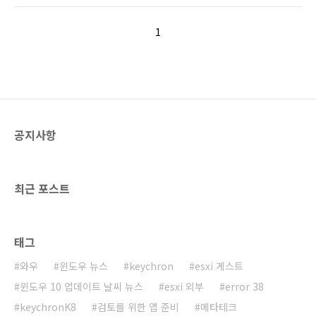
변경 #6. 실사용 해당 조합으로는 잠깐 잠깐 급
3. 한성 GK993B (핫스왑X):
하게 업무 처리 할때 편의상 괜찮은 조..
www.monsterlabs.co.kr/src/category/read.html?
1
pn=53135 결론 : 키크론 K8 사보자 예약 구매
로 구매 하다보니 1달 정도 소요 되었습니다. 언
박싱 얇은 비닐포장이 한겹더 되어 있어 고급 제
품 처럽 보입니다. 비닐을 뜯어내니 살짝 박스가
찌그러 있었네요. 사진에도 살짝 보이는군요....
포장을 보고 살짝 기대감이 생기게 되었습니다.
추가 구성품..
공지사항
최근 포스트
태그
와우
윈도우 뉴스
keychron
esxi 게스트
윈도우 10 업데이트 날씨 뉴스
esxi 외부
error 38
keychronK8
검토를 위한 앱 준비
메타테크