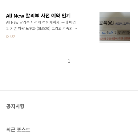
소문에 의하면 오르막길에서 후진 기어를 변속
측) 가게 전경을 함께 찍다보니... 뭔가 이상한 구
하면 발생되었던 오류로 최근 소프트웨어 결함
도네요. 기본적으로 실내실외 왁스를 해준다고
으로 업데이트 처리 해주었습니다.지..
All New 말리부 사전 예약 인계
합니다.우선 차량 정리부터 세차 상태는 매우 양
All New 말리부 사전 예약 인계까지. 구매 배경
호 합니다.차량인도 이후 가장 깨끗하네요. 세차
1. 기존 차량 노후화 (SM520) 그리고 가족의 걱
비용50,000 VAT별도총 55,000 살짝 내리는 비
정 : 안정성2. 서울 출퇴근 : 연비3. 주위 사람들
더보기
를 맞고 주차장에서 인증샷. 새차이후 스팀 냄새
의 말말말 (본인은 차량 구매에 대한 욕구가 없었
인지 모르겠으나 묘한 냄새가 나서 방향제 검색
음.) : 지위적 품위? [사전 예약 > 차량 인계]
구매.! 상품 구매 사이트 : 링크
2016-04-29 > 2016-06-10 구매처 정보성남
에 살다보니 가까운 태평역 지점을 방문했습니
1
다. 담당 김준희 차장
공지사항
최근 포스트