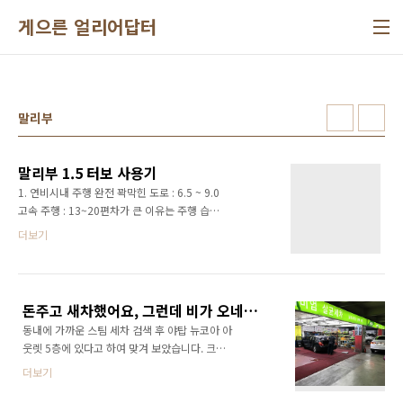
본문 바로가기
게으른 얼리어답터
말리부
말리부 1.5 터보 사용기
1. 연비시내 주행 완전 꽉막힌 도로 : 6.5 ~ 9.0
고속 주행 : 13~20편차가 큰 이유는 주행 습관
편차로 생각해주세요. 2. 승차감 , 주행 만족도
더보기
(운전자 기준)적당한 핸들 그립감 좋음악셀링 좋
음.좌석 시트 만족도도 중상 정도 좌석도 넓음.
(190 넘어도 좁다고 느끼지 않음) 3. 오토스탑
(1.5 터보)에만 있는 옵션스위치가 따로 있는것
돈주고 새차했어요, 그런데 비가 오네요...
도 아니고 주차하다 꺼지고 조금 움직이다 꺼지
동내에 가까운 스팀 세차 검색 후 야탑 뉴코아 아
고 해서 불편한 점이 많습니다.작동 조건도 까다
웃렛 5층에 있다고 하여 맞겨 보았습니다. 크기
롭습니다.실외 실내온도 편차가 크면 동작 하지
가 커서 대형으로 요금을 받는다고 합니다. (참
않음. (5도차)배터리 전압이 낮으면 동작 하지 않
더보기
고)손세차 해보신 분들은 아시겠지만 크기는 크
음. 4. 시동꺼짐 현상경험해 본적이 없으나 주위
죠. 그래도 대형이라니...!!! 세차 중인 말리부 (우