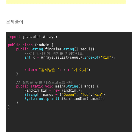
문제풀이
import
 java.util.Arrays;
public
class
 FindKim {
public
String
 findKim(
String
[] seoul){
//x에 김서방의 위치를 저장하세요.
int
 x 
=
 Arrays.asList(seoul).
indexOf
(
"Kim"
);
return
"김서방은 "
+
 x 
+
"에 있다"
;
	}
// 실행을 위한 테스트코드입니다.
public
static
void
 main(
String
[] args) {
		FindKim kim 
=
new
 FindKim();
String
[] names 
=
 {
"Queen"
, 
"Tod"
,
"Kim"
};
System
.
out
.
println
(kim.findKim(names));
	}
}