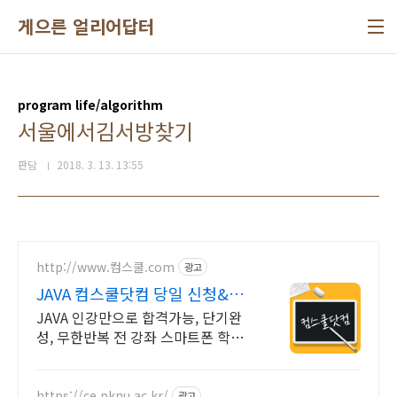
본문 바로가기
게으른 얼리어답터
program life/algorithm
서울에서김서방찾기
판담
2018. 3. 13. 13:55
http://www.컴스쿨.com
광고
JAVA 컴스쿨닷컴 당일 신청&결
제시 기프티콘!
JAVA 인강만으로 합격가능, 단기완
성, 무한반복 전 강좌 스마트폰 학습
가능
https://ce.pknu.ac.kr/
광고