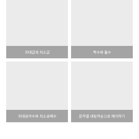
최대값과 최소값
짝수와 홀수
최대공약수와 최소공배수
문자열 내림차순으로 배치하기