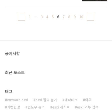
1
···
3
4
5
6
7
8
9
10
공지사항
최근 포스트
태그
vmware esxi
esxi 접속 불가
메타테크
와우
키캡변경
윈도우 뉴스
esxi 게스트
esxi 외부 접속