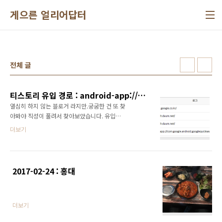
본문 바로가기
게으른 얼리어답터
전체 글
티스토리 유입 경로 : android-app://com.google.android.googlequicksearchbox
열심히 하지 않는 블로거 라지만.궁굼한 건 또 찾
아봐야 직성이 풀려서 찾아보았습니다. 유입로
그 이미지 해당 내용android-
더보기
app://com.google.android.googlequicksearchbox
뭔가 어플 패키지 네임 같네요. 구글 플레이 주소
로 변환을 해보
죠.https://play.google.com/store/apps/details?
2017-02-24 : 홍대
id=com.google.android.googlequicksearchbox
이앱을 통해서 접속한 경우 유입로그에 측정 되
는것 같네요. 별거 아니어서 뭔가 허무하네요
더보기