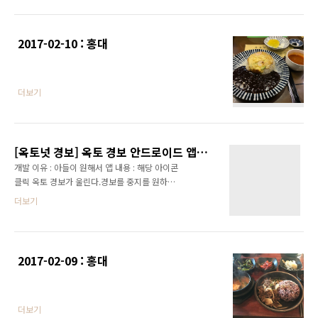
2017-02-10 : 홍대
더보기
[옥토넛 경보] 옥토 경보 안드로이드 앱 런칭!
개발 이유 : 아들이 원해서 앱 내용 : 해당 아이콘
클릭 옥토 경보가 울린다.경보를 중지를 원하면
다시 누른다. 끝. 조만간 덜 귀찮을때 github를
더보기
통하여 소스를 공개 하겠습니다. 플레이 구글 :
"옥토경보"로 검색하거나 해당 링크로
https://play.google.com/store/apps/details?
id=net.pandam.octowarning
2017-02-09 : 홍대
더보기