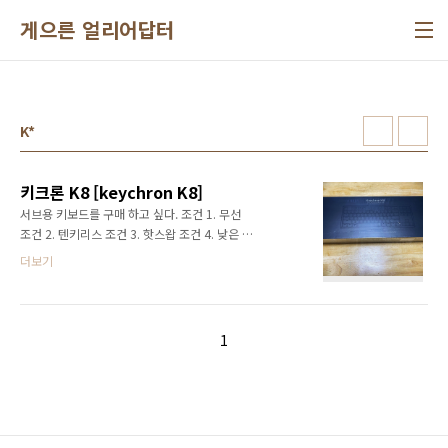
본문 바로가기
게으른 얼리어답터
K*
키크론 K8 [keychron K8]
서브용 키보드를 구매 하고 싶다. 조건 1. 무선
조건 2. 텐키리스 조건 3. 핫스왑 조건 4. 낮은 키
압 (30g ~ 45g) 검색 결과 1. 키크론 K8 :
더보기
keychron.kr/k8/ 결과 2. 닌자87 (무선X) :
www.monstargear.co.kr/75/?idx=26 결과
3. 한성 GK993B (핫스왑X):
www.monsterlabs.co.kr/src/category/read.html?
1
pn=53135 결론 : 키크론 K8 사보자 예약 구매
로 구매 하다보니 1달 정도 소요 되었습니다. 언
박싱 얇은 비닐포장이 한겹더 되어 있어 고급 제
품 처럽 보입니다. 비닐을 뜯어내니 살짝 박스가
찌그러 있었네요. 사진에도 살짝 보이는군요....