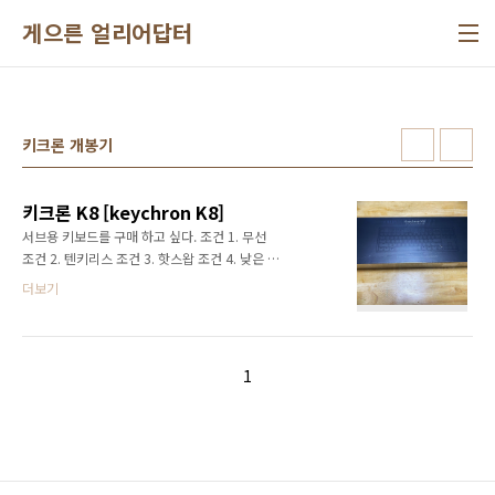
본문 바로가기
게으른 얼리어답터
키크론 개봉기
키크론 K8 [keychron K8]
서브용 키보드를 구매 하고 싶다. 조건 1. 무선
조건 2. 텐키리스 조건 3. 핫스왑 조건 4. 낮은 키
압 (30g ~ 45g) 검색 결과 1. 키크론 K8 :
더보기
keychron.kr/k8/ 결과 2. 닌자87 (무선X) :
www.monstargear.co.kr/75/?idx=26 결과
3. 한성 GK993B (핫스왑X):
www.monsterlabs.co.kr/src/category/read.html?
1
pn=53135 결론 : 키크론 K8 사보자 예약 구매
로 구매 하다보니 1달 정도 소요 되었습니다. 언
박싱 얇은 비닐포장이 한겹더 되어 있어 고급 제
품 처럽 보입니다. 비닐을 뜯어내니 살짝 박스가
찌그러 있었네요. 사진에도 살짝 보이는군요....