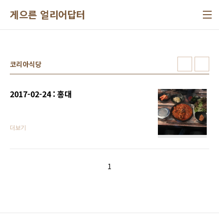
본문 바로가기
게으른 얼리어답터
코리아식당
2017-02-24 : 홍대
더보기
1