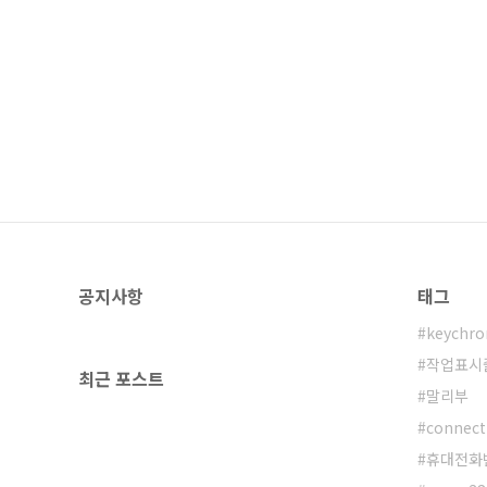
공지사항
태그
keychro
작업표시
최근 포스트
말리부
connect
휴대전화