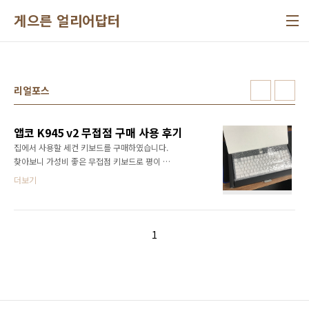
본문 바로가기
게으른 얼리어답터
리얼포스
앱코 K945 v2 무접점 구매 사용 후기
집에서 사용할 세컨 키보드를 구매하였습니다.
찾아보니 가성비 좋은 무접점 키보드로 평이 좋
아 구매를 하였습니다. 오픈~ 검은 박스의 포장
더보기
을 열면 충격 방지용 뽁뽁이 비닐 안에 키보드가
들어가 있습니다. 구성품은 압력 조절용 스프링
청소용 솔, 리무버, 설명서, CD, PC방용 스티커
가 있네요.리무버는 사실 좀 약해서 몇번 사용하
1
면 부러질 것 같습니다.구성품은 그저 그렇습니
다.키보드 하드 케이스와 함께 케이블 타이로 잘
묶여있습니다. 단독샷LED점등 (더 다양한 옵션
들이 있습니다) 키감 리얼포스에 45g에 비교한
다면 같은 45g인 리얼포스(차등이라 55g도 있