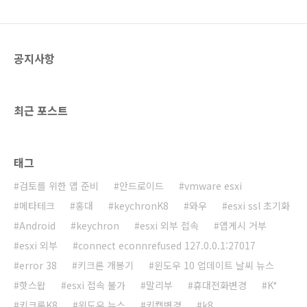
공지사항
최근 포스트
태그
검토를 위한 앱 준비
안드로이드
vmware esxi
메타테크
홍대
keychronK8
와우
esxi ssl 초기화
Android
keychron
esxi 외부 접속
앱게시 거부
esxi 외부
connect econnrefused 127.0.0.1:27017
error 38
키크론 개봉기
윈도우 10 업데이트 날씨 뉴스
핫스왑
esxi 접속 불가
말리부
휴대전화변경
K*
키크론K8
윈도우 뉴스
키캡변경
k8