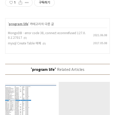
1
구독하기
'
program life
' 카테고리의 다른 글
MongoDB - error code 38, connect econnrefused 127.0.
2021.06.08
0.1:27017
(0)
mysql Create Table 예제
2017.05.08
(0)
'program life'
Related Articles